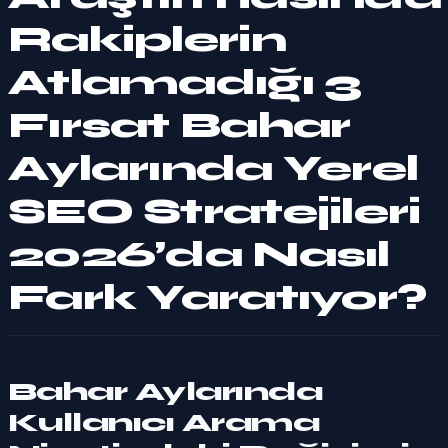
Rakiplerin
Atlamadığı 3
Fırsat Bahar
Aylarında Yerel
SEO Stratejileri
2026’da Nasıl
Fark Yaratıyor?
Bahar Aylarında
Kullanıcı Arama