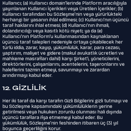
Kullanıcı; (a) Kullanıcı domain'lerinde Platform aracılığıyla
yayınlanan Kullanıcı İçerikleri veya Üretilen İçerikler; (b)
Kullanıcı tarafından bu Sözleşme'nin veya yürürlükteki
herhangi bir yasanın ihlal edilmesi; (c) Kullanıcı'nın üçüncü
taraf haklarını ihlal etmesi; (d) Kullanıcı'nın ihmali,
dolandırıcılığı veya kasıtlı kötü niyeti; ya da (e)
Kullanıcı'nın Platform'u kullanmasından kaynaklanan
üçüncü taraf talepleri nedeniyle ortaya çıkabilecek her
türlü iddia, zarar, kayıp, yükümlülük, karar, para cezası,
yaptırım, maliyet ve gidere (makul avukatlık ücretleri ve
mahkeme masrafları dahil) karşı Şirket'i, yöneticilerini,
direktörlerini, çalışanlarını, acentelerini, taşeronlarını ve
haleflerini tazmin etmeyi, savunmayı ve zarardan
arındırmayı kabul eder.
12. GİZLİLİK
Her iki taraf da karşı tarafın Gizli Bilgilerini gizli tutmayı ve
bu Sözleşme kapsamındaki yükümlülüklerin yerine
getirilmesi veya hukuken zorunlu olunması hali dışında
üçüncü taraflara ifşa etmemeyi kabul eder. Bu
yükümlülük, Sözleşme'nin feshinden itibaren üç (3) yıl
boyunca geçerliliğini korur.