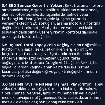
3.4 SEO Sonucu Garantisi Yoktur.
Şirket; arama motoru
sıralamalarında, organik trafikte, tıklanma oranlarında,
alan adı otoritesinde, dönüşümlerde, gelirde veya
herhangi bir ticari göstergede iyileşme garantisi
vermemektedir. SEO sonuçları; arama motoru algoritma
değişiklikleri, rekabetçi faaliyetler ve web sitesi kalite
sinyalleri dahil olmak üzere Şirket'in kontrolü dışındaki
çok sayıda faktöre bağlıdır.
3.5 Üçüncü Taraf Yapay Zeka Sağlayıcısına Bağımlılık.
Platform'un yapay zeka yetkinlikleri; erişilebilirliği, API
koşulları, çıktı davranışı ve fiyatlandırması önceden
haber verilmeksizin değişebilen üçüncü taraf
sağlayıcılara (Anthropic, Google vb.) bağlıdır. Şirket, bu
sağlayıcılardan kaynaklanan kalite düşüşü, hizmet
kesintisi, politika değişikliği veya çıktı değişikliklerinden
sorumlu değildir.
3.6 Mesleki Tavsiye Niteliği Taşımaz.
Platform'un yapay
zeka özellikleri aracılığıyla üretilen hiçbir içerik; hukuki,
tıbbi, finansal, vergisel, yatırım, mühendislik veya diğer
mesleki tavsiye niteliği taşımaz. Kullanıcılar, düzenlenmiş
mesleki alanlara değinen yapay zeka içerikleri