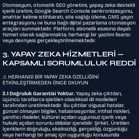
Otomasyum, otomatik SEO yönetimi, yapay zeka destekli
içerik üretimi, Google Search Console senkronizasyonu,
anahtar kelime istihbaratı, site sağlığı izleme, CMS yayın
entegrasyonu ve buna bağlı dijital pazarlama otomasyon
araçları sunmaktadır. Platform, abonelik esasına dayalı
hizmet olarak sağlanmakta; herhangi bir yazılım lisansı
veya devriyesi gerçekleştirilmemektedir.
3. YAPAY ZEKA HİZMETLERİ —
KAPSAMLI SORUMLULUK REDDİ
⚠ HERHANGİ BİR YAPAY ZEKA ÖZELLİĞİNİ
ETKİNLEŞTİRMEDEN ÖNCE OKUYUN
3.1 Doğruluk Garantisi Yoktur.
Yapay zeka çıktıları,
üçüncü taraflarca işletilen olasılıksal dil modelleri
tarafından üretilmektedir. Bu çıktılar olgusal hatalar,
güncel olmayan bilgiler, halüsinasyonlar, intihal riskleri,
yanıltıcı ifadeler, kültürel açıdan uygunsuz içerik veya
hukuki açıdan sorunlu iddialar içerebilir. Şirket, Üretilen
İçeriklerin doğruluğu, eksiksizliği, gerçekliği, özgünlüğü
veya herhangi bir amaç için uygunluğu konusunda