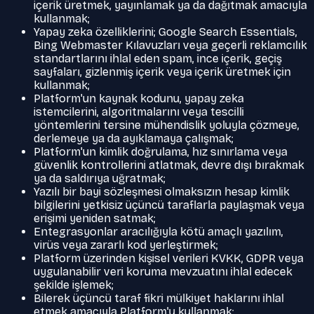
içerik üretmek, yayınlamak ya da dağıtmak amacıyla
kullanmak;
Yapay zeka özelliklerini; Google Search Essentials,
Bing Webmaster Kılavuzları veya geçerli reklamcılık
standartlarını ihlal eden spam, ince içerik, geçiş
sayfaları, gizlenmiş içerik veya içerik üretmek için
kullanmak;
Platform'un kaynak kodunu, yapay zeka
istemcilerini, algoritmalarını veya tescilli
yöntemlerini tersine mühendislik yoluyla çözmeye,
derlemeye ya da ayıklamaya çalışmak;
Platform'un kimlik doğrulama, hız sınırlama veya
güvenlik kontrollerini atlatmak, devre dışı bırakmak
ya da saldırıya uğratmak;
Yazılı bir bayi sözleşmesi olmaksızın hesap kimlik
bilgilerini yetkisiz üçüncü taraflarla paylaşmak veya
erişimi yeniden satmak;
Entegrasyonlar aracılığıyla kötü amaçlı yazılım,
virüs veya zararlı kod yerleştirmek;
Platform üzerinden kişisel verileri KVKK, GDPR veya
uygulanabilir veri koruma mevzuatını ihlal edecek
şekilde işlemek;
Bilerek üçüncü taraf fikri mülkiyet haklarını ihlal
etmek amacıyla Platform'u kullanmak;