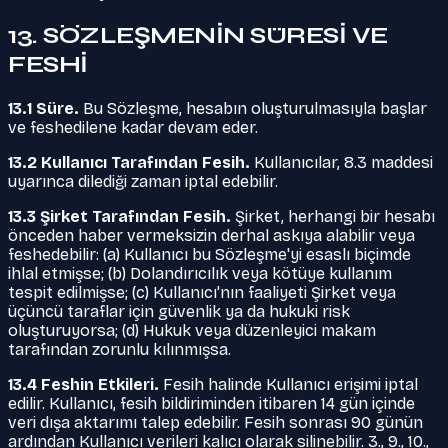
13. SÖZLEŞMENİN SÜRESİ VE
FESHİ
13.1 Süre.
Bu Sözleşme, hesabın oluşturulmasıyla başlar
ve feshedilene kadar devam eder.
13.2 Kullanıcı Tarafından Fesih.
Kullanıcılar, 8.3 maddesi
uyarınca dilediği zaman iptal edebilir.
13.3 Şirket Tarafından Fesih.
Şirket, herhangi bir hesabı
önceden haber vermeksizin derhal askıya alabilir veya
feshedebilir: (a) Kullanıcı bu Sözleşme'yi esaslı biçimde
ihlal etmişse; (b) Dolandırıcılık veya kötüye kullanım
tespit edilmişse; (c) Kullanıcı'nın faaliyeti Şirket veya
üçüncü taraflar için güvenlik ya da hukuki risk
oluşturuyorsa; (d) Hukuk veya düzenleyici makam
tarafından zorunlu kılınmışsa.
13.4 Feshin Etkileri.
Fesih halinde Kullanıcı erişimi iptal
edilir. Kullanıcı, fesih bildiriminden itibaren 14 gün içinde
veri dışa aktarımı talep edebilir. Fesih sonrası 90 günün
ardından Kullanıcı verileri kalıcı olarak silinebilir. 3., 9., 10.,