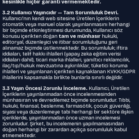
kesinlikle hiçbir garanti vermemektedir.
3.2 Kullanıcı Yayıncıdır — Tam Sorumluluk Devri.
Kullanıcı'nın kendi web sitesine Üretilen İçeriklerin
otomatik veya manuel olarak yayınlanmasını herhangi
bir biçimde etkinleştirmesi durumunda, Kullanıcı söz
konusu içerikten doğan
tam ve münhasır
hukuki,
editoryal, düzenleyici ve itibar sorumluluğunu geri
alınamaz biçimde üstlenmektedir. Bu sorumluluk; iftira
iddiaları, telif hakkı ihlalleri (yapay zeka eğitim verisi
iddiaları dahil), ticari marka ihlalleri, yanıltıcı reklamcılık,
ilaç/tıp/hukuk mevzuatına aykırılıklar, tüketici koruma
ihlalleri ve yayınlanan içerikten kaynaklanan KVKK/GDPR
ihlallerini kapsamakla birlikte bunlarla sınırlı değildir.
3.3 Yayın Öncesi Zorunlu İnceleme.
Kullanıcı, Üretilen
İçeriklerin yayınlanmadan önce incelenmesinden
münhasıran ve devredilemez biçimde sorumludur. Tıbbi,
hukuki, finansal, beslenme, farmasötik, çocuk güvenliği,
siyasi veya düzenlemeye tabi herhangi bir sektöre ilişkin
içeriklerde, yayınlanmadan önce uzman incelemesi
zorunludur. Şirket, bu incelemenin yapılmamasından
doğan herhangi bir zarardan açıkça sorumluluk kabul
etmemektedir.