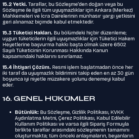
15.2 Yetki.
Taraflar, bu Sözleşme'den doğan veya bu
Sözleşme ile ilgili tüm uyuşmazlıklar için Ankara (Merkez)
Mahkemeleri ve İcra Dairelerinin münhasır yargı yetkisini
geri alınamaz biçimde kabul etmektedir.
15.3 Tüketici Hakları.
Bu bölümdeki hiçbir düzenleme;
uygun tüketicilerin ilgili uyuşmazlıklar için Tüketici Hakem
Heyetlerine başvurma hakkı başta olmak üzere 6502
Sayılı Tüketicinin Korunması Hakkında Kanun
kapsamındaki haklarını sınırlamaz.
15.4 İhtiyari Çözüm.
Resmi işlem başlatmadan önce her
iki taraf da uyuşmazlık bildirimini takip eden en az 30 gün
boyunca iyi niyetle müzakere yolunu denemeyi kabul
eder.
16. GENEL HÜKÜMLER
Bütünlük:
Bu Sözleşme, Gizlilik Politikası, KVKK
Aydınlatma Metni, Çerez Politikası, Kabul Edilebilir
Kullanım Politikası ve varsa ilgili Sipariş Formuyla
birlikte taraflar arasındaki sözleşmenin tamamını
oluşturmakta; tüm önceki anlaşmaların, beyanların