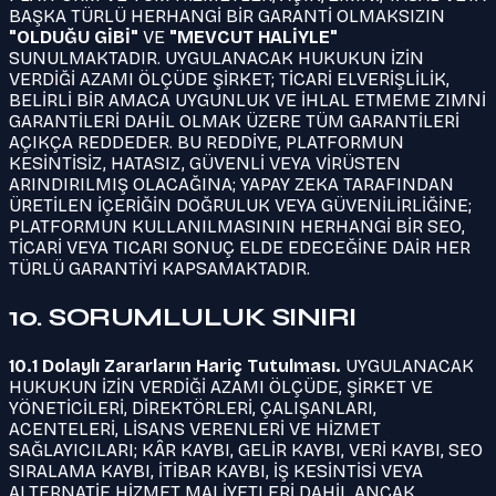
BAŞKA TÜRLÜ HERHANGİ BİR GARANTİ OLMAKSIZIN
"OLDUĞU GİBİ"
VE
"MEVCUT HALİYLE"
SUNULMAKTADIR. UYGULANACAK HUKUKUN İZİN
VERDİĞİ AZAMI ÖLÇÜDE ŞİRKET; TİCARİ ELVERİŞLİLİK,
BELİRLİ BİR AMACA UYGUNLUK VE İHLAL ETMEME ZIMNİ
GARANTİLERİ DAHİL OLMAK ÜZERE TÜM GARANTİLERİ
AÇIKÇA REDDEDER. BU REDDİYE, PLATFORMUN
KESİNTİSİZ, HATASIZ, GÜVENLİ VEYA VİRÜSTEN
ARINDIRILMIŞ OLACAĞINA; YAPAY ZEKA TARAFINDAN
ÜRETİLEN İÇERİĞİN DOĞRULUK VEYA GÜVENİLİRLİĞİNE;
PLATFORMUN KULLANILMASININ HERHANGİ BİR SEO,
TİCARİ VEYA TICARI SONUÇ ELDE EDECEĞİNE DAİR HER
TÜRLÜ GARANTİYİ KAPSAMAKTADIR.
10. SORUMLULUK SINIRI
10.1 Dolaylı Zararların Hariç Tutulması.
UYGULANACAK
HUKUKUN İZİN VERDİĞİ AZAMI ÖLÇÜDE, ŞİRKET VE
YÖNETİCİLERİ, DİREKTÖRLERİ, ÇALIŞANLARI,
ACENTELERİ, LİSANS VERENLERİ VE HİZMET
SAĞLAYICILARI; KÂR KAYBI, GELİR KAYBI, VERİ KAYBI, SEO
SIRALAMA KAYBI, İTİBAR KAYBI, İŞ KESİNTİSİ VEYA
ALTERNATİF HİZMET MALİYETLERİ DAHİL ANCAK