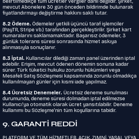
belirtilmedikçe tüm ücretler vergiler dahil değildir. Şirket,
mevcut Abonelere 30 gün önceden bildirimde bulunarak
fiyatlandırmayı değiştirme hakkını saklı tutar.
8.2 Ödeme.
Ödemeler yetkili üçüncü taraf işlemciler
(PayTR, Stripe vb.) tarafından gerçekleştirilir. Şirket kart
numaralarını saklamamaktadır. Başarısız ödemeler, 3
günlük tolerans süresi sonrasında hizmet askıya
alınmasıyla sonuçlanır.
8.3 İptal.
Kullanıcılar dilediği zaman panel üzerinden iptal
edebilir. Erişim, mevcut ödenen dönemin sonuna kadar
sürer. Türk tüketici hukuku zorunlu hükümleri veya
Mesafeli Satış Sözleşmesi kapsamında zorunlu olmadıkça
kullanılmayan günler için kısmi iade yapılmaz.
8.4 Ücretsiz Denemeler.
Ücretsiz deneme sunulması
durumunda, deneme süresi dolmadan iptal edilmezse
Kullanıcı'ya otomatik olarak ücret yansıtılabilir. Deneme
kullanımı bu Sözleşme'nin tüm koşullarına tabidir.
9. GARANTİ REDDİ
PLATFORM VE TÜM HİZMETLER, AÇIK, ZIMNİ, YASAL VEYA