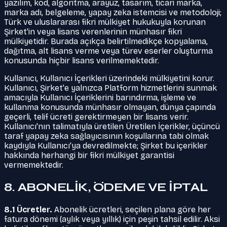
yazılım, kod, algoritma, arayüz, tasarım, ticari marka,
marka adı, belgeleme, yapay zeka istemcisi ve metodoloji;
Türk ve uluslararası fikri mülkiyet hukukuyla korunan
Şirket'in veya lisans verenlerinin münhasır fikri
mülkiyetidir. Burada açıkça belirtilmedikçe kopyalama,
dağıtma, alt lisans verme veya türev eserler oluşturma
konusunda hiçbir lisans verilmemektedir.
Kullanıcı, Kullanıcı İçerikleri üzerindeki mülkiyetini korur.
Kullanıcı, Şirket'e yalnızca Platform hizmetlerini sunmak
amacıyla Kullanıcı İçeriklerini barındırma, işleme ve
kullanma konusunda münhasır olmayan, dünya çapında
geçerli, telif ücreti gerektirmeyen bir lisans verir.
Kullanıcı'nın talimatıyla üretilen Üretilen İçerikler, üçüncü
taraf yapay zeka sağlayıcısının koşullarına tabi olmak
kaydıyla Kullanıcı'ya devredilmekte; Şirket bu içerikler
hakkında herhangi bir fikri mülkiyet garantisi
vermemektedir.
8. ABONELİK, ÖDEME VE İPTAL
8.1 Ücretler.
Abonelik ücretleri, seçilen plana göre her
fatura dönemi (aylık veya yıllık) için peşin tahsil edilir. Aksi