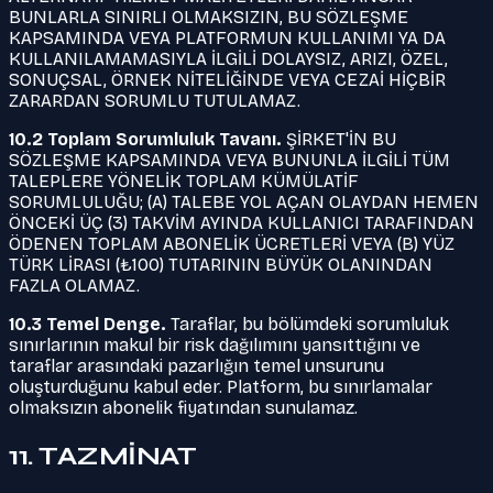
BUNLARLA SINIRLI OLMAKSIZIN, BU SÖZLEŞME
KAPSAMINDA VEYA PLATFORMUN KULLANIMI YA DA
KULLANILAMAMASIYLA İLGİLİ DOLAYSIZ, ARIZI, ÖZEL,
SONUÇSAL, ÖRNEK NİTELİĞİNDE VEYA CEZAİ HİÇBİR
ZARARDAN SORUMLU TUTULAMAZ.
10.2 Toplam Sorumluluk Tavanı.
ŞİRKET'İN BU
SÖZLEŞME KAPSAMINDA VEYA BUNUNLA İLGİLİ TÜM
TALEPLERE YÖNELİK TOPLAM KÜMÜLATİF
SORUMLULUĞU; (A) TALEBE YOL AÇAN OLAYDAN HEMEN
ÖNCEKİ ÜÇ (3) TAKVİM AYINDA KULLANICI TARAFINDAN
ÖDENEN TOPLAM ABONELİK ÜCRETLERİ VEYA (B) YÜZ
TÜRK LİRASI (₺100) TUTARININ BÜYÜK OLANINDAN
FAZLA OLAMAZ.
10.3 Temel Denge.
Taraflar, bu bölümdeki sorumluluk
sınırlarının makul bir risk dağılımını yansıttığını ve
taraflar arasındaki pazarlığın temel unsurunu
oluşturduğunu kabul eder. Platform, bu sınırlamalar
olmaksızın abonelik fiyatından sunulamaz.
11. TAZMİNAT