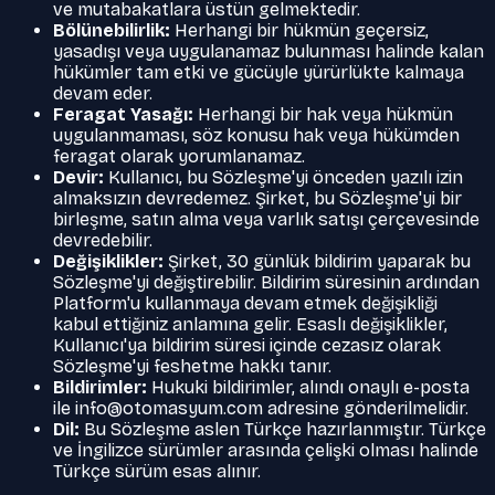
ve mutabakatlara üstün gelmektedir.
Bölünebilirlik:
Herhangi bir hükmün geçersiz,
yasadışı veya uygulanamaz bulunması halinde kalan
hükümler tam etki ve gücüyle yürürlükte kalmaya
devam eder.
Feragat Yasağı:
Herhangi bir hak veya hükmün
uygulanmaması, söz konusu hak veya hükümden
feragat olarak yorumlanamaz.
Devir:
Kullanıcı, bu Sözleşme'yi önceden yazılı izin
almaksızın devredemez. Şirket, bu Sözleşme'yi bir
birleşme, satın alma veya varlık satışı çerçevesinde
devredebilir.
Değişiklikler:
Şirket, 30 günlük bildirim yaparak bu
Sözleşme'yi değiştirebilir. Bildirim süresinin ardından
Platform'u kullanmaya devam etmek değişikliği
kabul ettiğiniz anlamına gelir. Esaslı değişiklikler,
Kullanıcı'ya bildirim süresi içinde cezasız olarak
Sözleşme'yi feshetme hakkı tanır.
Bildirimler:
Hukuki bildirimler, alındı onaylı e-posta
ile
info@otomasyum.com
adresine gönderilmelidir.
Dil:
Bu Sözleşme aslen Türkçe hazırlanmıştır. Türkçe
ve İngilizce sürümler arasında çelişki olması halinde
Türkçe sürüm esas alınır.