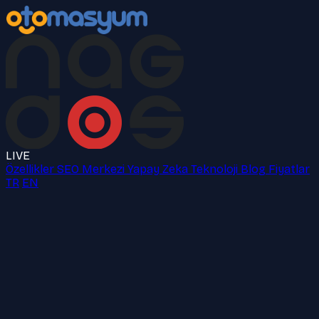
LIVE
Özellikler
SEO Merkezi
Yapay Zeka
Teknoloji
Blog
Fiyatlar
TR
EN