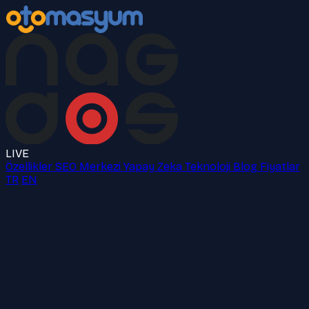
LIVE
Özellikler
SEO Merkezi
Yapay Zeka
Teknoloji
Blog
Fiyatlar
TR
EN