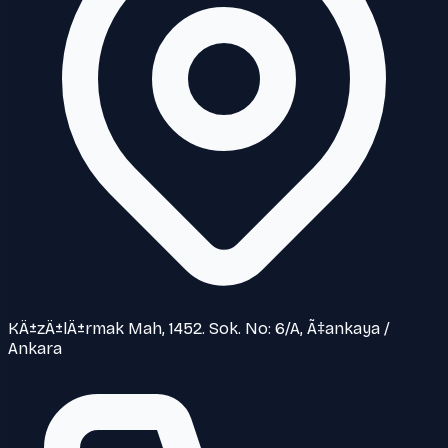
KÄ±zÄ±lÄ±rmak Mah, 1452. Sok. No: 6/A, Ã‡ankaya /
Ankara