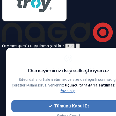
Otomasyum'u uygulama gibi kur
Kur
🍪
Deneyiminizi kişiselleştiriyoruz
Siteyi daha iyi hale getirmek ve size özel içerik sunmak iç
çerezler kullanıyoruz. Verileriniz
üçüncü taraflarla satılmaz
fazla bilgi
Tümünü Kabul Et
Sadece Gerekli