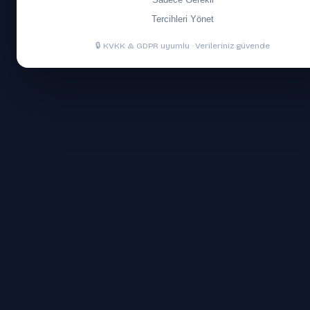
Tercihleri Yönet
🔒 KVKK & GDPR uyumlu · Verileriniz güvende