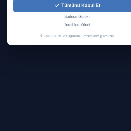
Tümünü Kabul Et
Sadece Gerekli
Tercihleri Yönet
🔒 KVKK & GDPR uyumlu · Verileriniz güvende