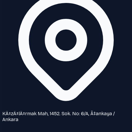
KÄ±zÄ±lÄ±rmak Mah, 1452. Sok. No: 6/A, Ã‡ankaya /
Ankara