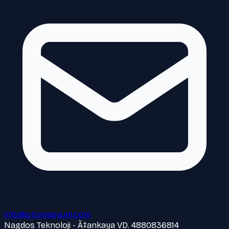
info@otomasyum.com
Nagdos Teknoloji - Ã‡ankaya VD. 4880836814