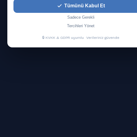
Tümünü Kabul Et
Sadece Gerekli
Tercihleri Yönet
🔒 KVKK & GDPR uyumlu · Verileriniz güvende