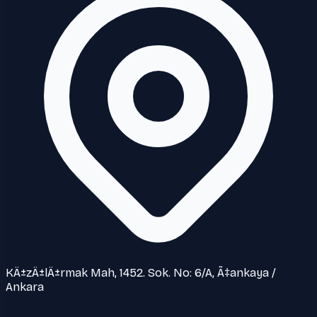
KÄ±zÄ±lÄ±rmak Mah, 1452. Sok. No: 6/A, Ã‡ankaya /
Ankara