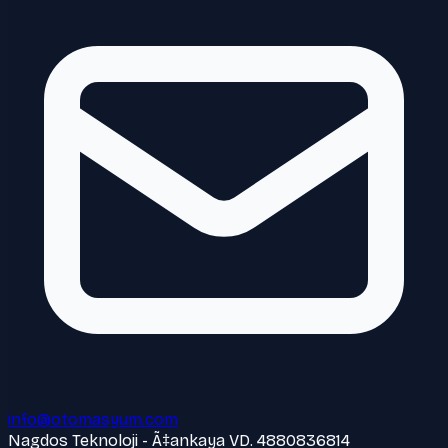
info@otomasyum.com
Nagdos Teknoloji - Ã‡ankaya VD. 4880836814