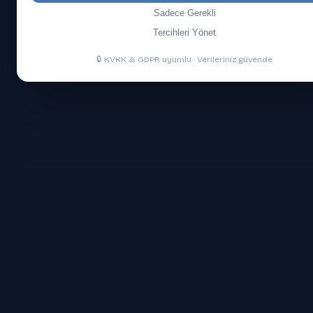
Sadece Gerekli
Tercihleri Yönet
🔒 KVKK & GDPR uyumlu · Verileriniz güvende