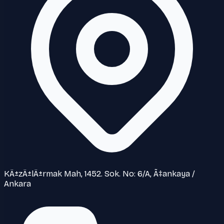
KÄ±zÄ±lÄ±rmak Mah, 1452. Sok. No: 6/A, Ã‡ankaya /
Ankara