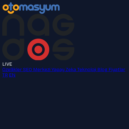
LIVE
Özellikler
SEO Merkezi
Yapay Zeka
Teknoloji
Blog
Fiyatlar
TR
EN