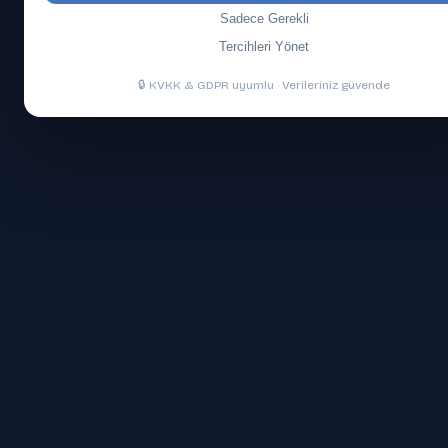
Sadece Gerekli
Tercihleri Yönet
🔒 KVKK & GDPR uyumlu · Verileriniz güvende