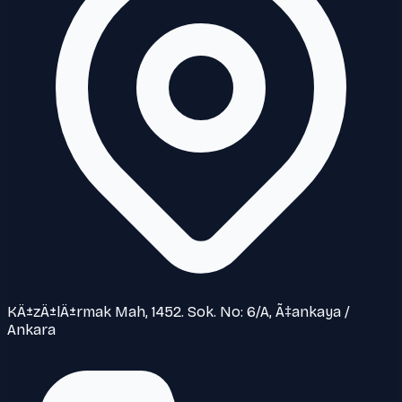
KÄ±zÄ±lÄ±rmak Mah, 1452. Sok. No: 6/A, Ã‡ankaya /
Ankara