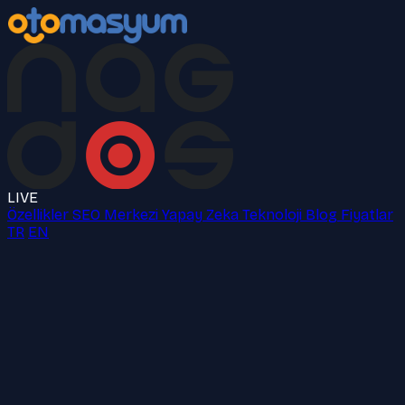
LIVE
Özellikler
SEO Merkezi
Yapay Zeka
Teknoloji
Blog
Fiyatlar
TR
EN