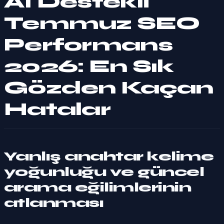
AI Destekli
Temmuz SEO
Performans
2026: En Sık
Gözden Kaçan
Hatalar
Yanlış anahtar kelime
yoğunluğu ve güncel
arama eğilimlerinin
atlanması