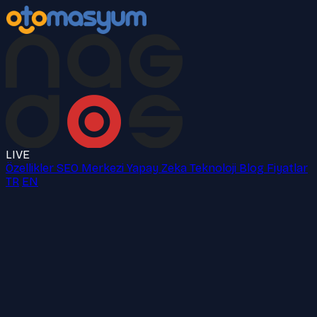
LIVE
Özellikler
SEO Merkezi
Yapay Zeka
Teknoloji
Blog
Fiyatlar
TR
EN