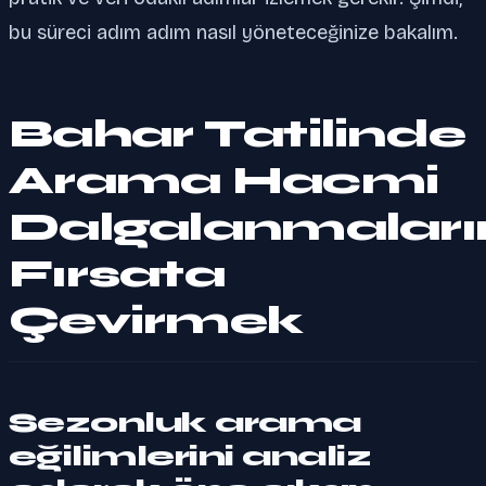
bu süreci adım adım nasıl yöneteceğinize bakalım.
Bahar Tatilinde
Arama Hacmi
Dalgalanmaları
Fırsata
Çevirmek
Sezonluk arama
eğilimlerini analiz