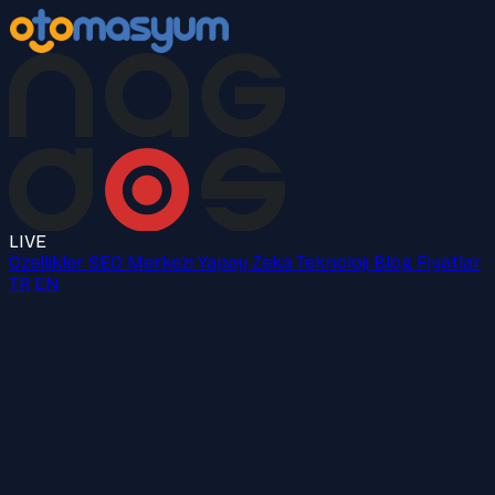
LIVE
Özellikler
SEO Merkezi
Yapay Zeka
Teknoloji
Blog
Fiyatlar
TR
EN