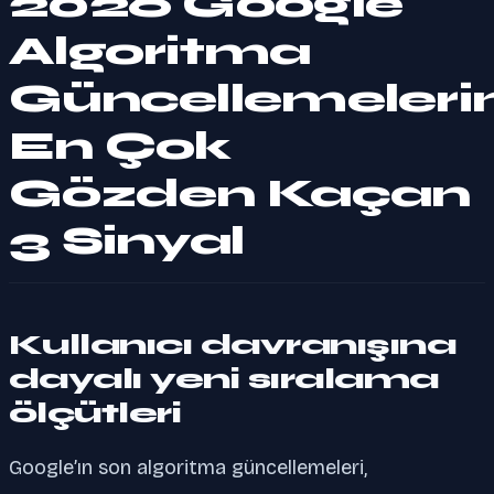
2026 Google
Algoritma
Güncellemeleri
En Çok
Gözden Kaçan
3 Sinyal
Kullanıcı davranışına
dayalı yeni sıralama
ölçütleri
Google’ın son algoritma güncellemeleri,